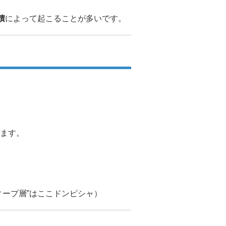
積
によって起こることが多いです。
ます。
ィープ層”はここドンピシャ）