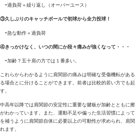
⇨過負荷＋繰り返し（オーバーユース）
③久しぶりのキャッチボールで初球から全力投球！
⇨急な動作＋過負荷
④きっかけなく、いつの間にか段々痛みが強くなって・・・
⇨加齢？五十肩の方では１番多い。
これらからわかるように肩関節の痛みは明確な受傷機転がある
る場合とに分けることができます。前者は比較的若い方でも起
す。
中高年以降では肩関節の安定性に重要な腱板が加齢とともに擦
がわかっています。また、運動不足や偏った生活習慣によって
を補うように肩関節自体に必要以上の可動性が求められ、肩関
れます。