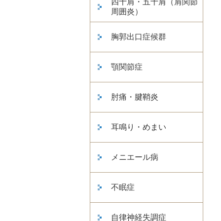
四十肩・五十肩（肩関節
周囲炎）
胸郭出口症候群
顎関節症
肘痛・腱鞘炎
耳鳴り・めまい
メニエール病
不眠症
自律神経失調症