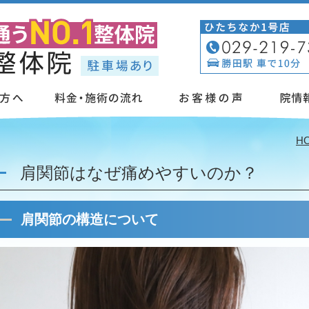
」
H
肩関節はなぜ痛めやすいのか？
肩関節の構造について