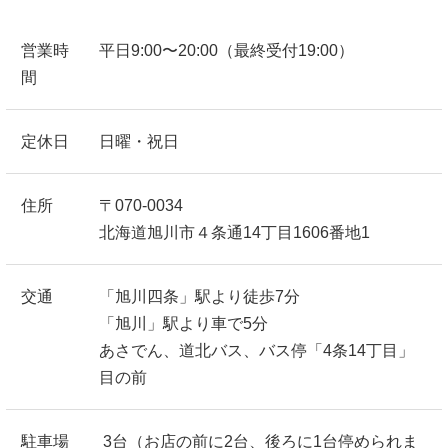
営業時
平日9:00〜20:00（最終受付19:00）
間
定休日
日曜・祝日
住所
〒070-0034
北海道旭川市４条通14丁目1606番地1
交通
「旭川四条」駅より徒歩7分
「旭川」駅より車で5分
あさでん、道北バス、バス停「4条14丁目」
目の前
駐車場
3台（お店の前に2台、後ろに1台停められま