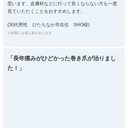
Ｑ、当院の施術を受けられて、お体にはどのような変
化がありましたか。
A、1回目の施術で、痛みがかなり和らぎました。おか
げさまでスポーツもできるようになり、先日フルマラ
ソンも完走できました。
Ｑ、当院の施術を一言で教えてください。
A、ゴッドハンド。
Q、お店の雰囲気やスタッフの対応はいかがでしたか？
A、お店も綺麗で、担当の先生も親切で優しかったで
す。
Q、同じような症状でお悩みの皆様へメッセージがあり
ましたら教えてください。
A、巻き爪で悩んでいる方は早めに相談した方が良いと