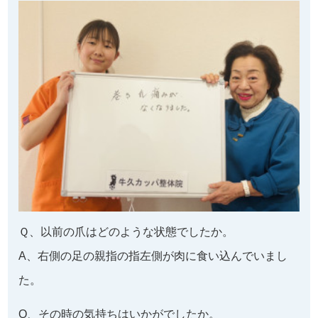
Q、お店の雰囲気やスタッフの対応はいかがでしたか？
A、親切で丁寧。清潔な雰囲気。
Q、同じような症状でお悩みの皆様へメッセージがあり
ましたら教えてください。
A、絶対にカッパ巻き爪ケアさんで治したほうがイイ
。
※効果には個人差があります
「巻き爪の痛みがなくなりました！
」