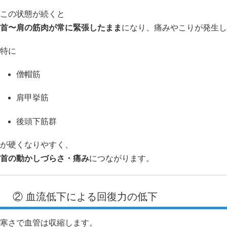
この状態が続くと
首〜肩の筋肉が常に緊張したまま
になり、痛みやこりが発生し
特に
僧帽筋
肩甲挙筋
後頭下筋群
が硬くなりやすく、
首の動かしづらさ・痛み
につながります。
② 血流低下による回復力の低下
寒さで血管は収縮します。